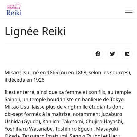
Panneau de gestion des cookies
Lignée Reiki
Mikao Usui, né en 1865 (ou en 1868, selon les sources),
il décéda en 1926.
Il est enterré, ainsi que sa femme et son fils, au temple
Saihoji, un temple bouddhiste en banlieue de Tokyo.
Mikao Usui laisse plus de vingt mille étudiants dont
dix-sept formés à la maîtrise, notamment Juzaburo
Ushida (Gyuda), Kan'ichi Taketomi, Chujiro Hayashi,
Yoshiharu Watanabe, Toshihiro Eguchi, Masayuki
Okada, Tetsutaro Imaizumi, Sano'o Tsuboi et Haru