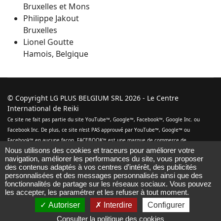
Bruxelles et Mons
Philippe Jakout
Bruxelles
Lionel Goutte
Hamois, Belgique
© Copyright LG PLUS BELGIUM SRL 2026 - Le Centre
International de Reiki
Ce site ne fait pas partie du site YouTube™️, Google™️, Facebook™️, Google Inc. ou
Facebook Inc. De plus, ce site n'est PAS approuvé par YouTube™️, Google™️ ou
Facebook™️ en aucune façon. FACEBOOK™️ est une marque de commerce de
Nous utilisons des cookies et traceurs pour améliorer votre
FACEBOOK, Inc. GOOGLE™️ et YOUTUBE™️ sont des marques de commerce de GOOGLE
navigation, améliorer les performances du site, vous proposer
Inc.
des contenus adaptés à vos centres d’intérêt, des publicités
[
Conditions générales de vente et d'utilisation
|
Politique de
personnalisées et des messages personnalisés ainsi que des
confidentialité
]
fonctionnalités de partage sur les réseaux sociaux. Vous pouvez
Conception Website/Ecommerce & Marketing Digital :
Joul.be
les accepter, les paramétrer et les refuser à tout moment.
Autoriser
Interdire
Configurer
Consulter la politique des cookies